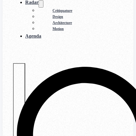
Radar
Critiquature
Design
Architecture
Motion
Agenda