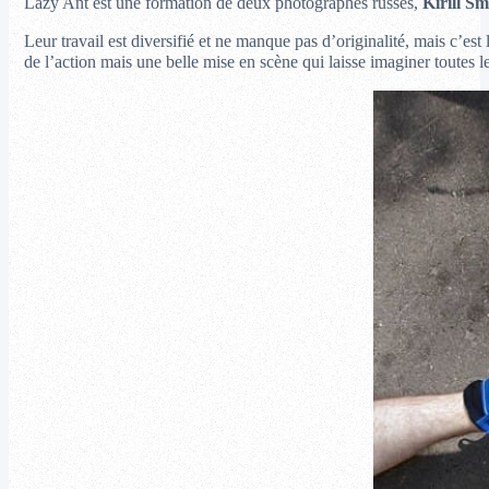
Lazy Ant est une formation de deux photographes russes,
Kirill S
Leur travail est diversifié et ne manque pas d’originalité, mais c’est
de l’action mais une belle mise en scène qui laisse imaginer toutes l