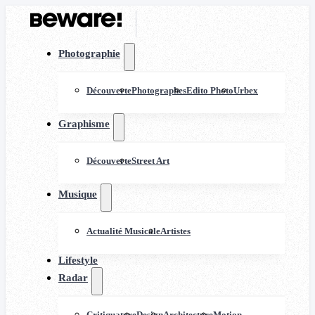
Photographie
Découverte
Photographes
Edito Photo
Urbex
Graphisme
Découverte
Street Art
Musique
Actualité Musicale
Artistes
Lifestyle
Radar
Critiquature
Design
Architecture
Motion