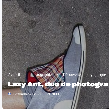
Accueil
»
Photographie
»
Découverte Photographique
Lazy Ant, duo de photogr
Guillaume- Le 30 juillet 2009