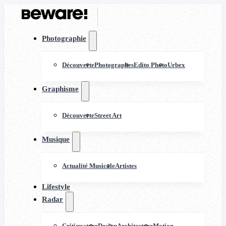
Photographie
Découverte
Photographes
Edito Photo
Urbex
Graphisme
Découverte
Street Art
Musique
Actualité Musicale
Artistes
Lifestyle
Radar
Critiquature
Design
Architecture
Motion