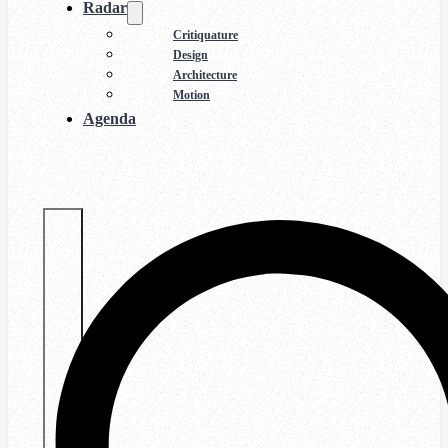
Radar
Critiquature
Design
Architecture
Motion
Agenda