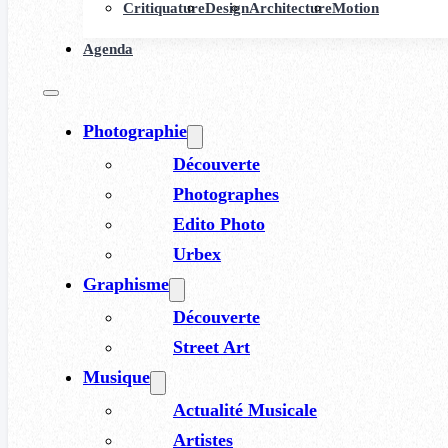
Critiquature
Design
Architecture
Motion
Agenda
Photographie
Découverte
Photographes
Edito Photo
Urbex
Graphisme
Découverte
Street Art
Musique
Actualité Musicale
Artistes