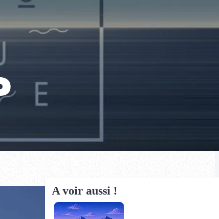
0
A voir aussi !