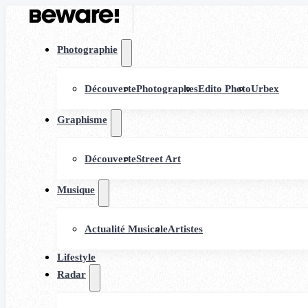
Photographie
Découverte
Photographes
Edito Photo
Urbex
Graphisme
Découverte
Street Art
Musique
Actualité Musicale
Artistes
Lifestyle
Radar