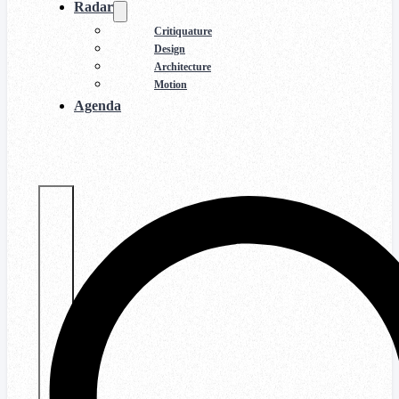
Radar
Critiquature
Design
Architecture
Motion
Agenda