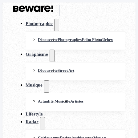
Photographie
Découverte
Photographes
Edito Photo
Urbex
Graphisme
Découverte
Street Art
Musique
Actualité Musicale
Artistes
Lifestyle
Radar
Critiquature
Design
Architecture
Motion