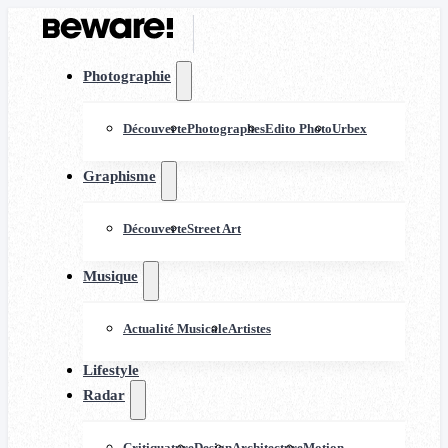
Photographie
Découverte
Photographes
Edito Photo
Urbex
Graphisme
Découverte
Street Art
Musique
Actualité Musicale
Artistes
Lifestyle
Radar
Critiquature
Design
Architecture
Motion