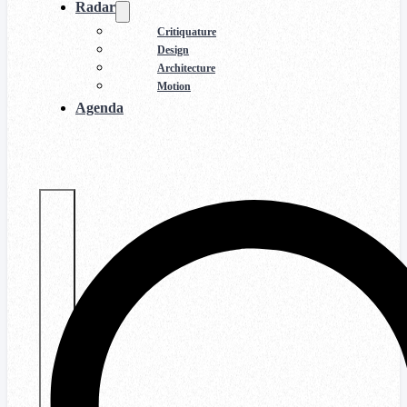
Radar
Critiquature
Design
Architecture
Motion
Agenda