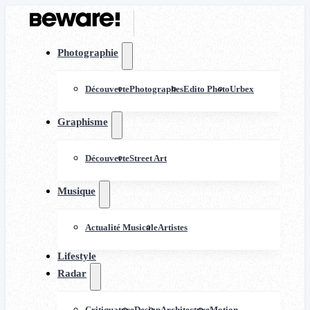
Photographie
Découverte
Photographes
Edito Photo
Urbex
Graphisme
Découverte
Street Art
Musique
Actualité Musicale
Artistes
Lifestyle
Radar
Critiquature
Design
Architecture
Motion