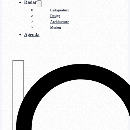
Radar
Critiquature
Design
Architecture
Motion
Agenda