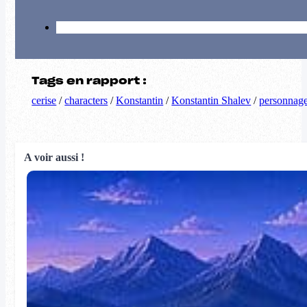
Tags en rapport :
cerise
/
characters
/
Konstantin
/
Konstantin Shalev
/
personnag
A voir aussi !