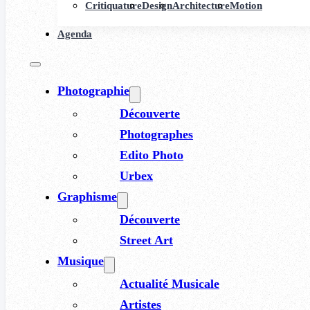
Critiquature
Design
Architecture
Motion
Agenda
Photographie
Découverte
Photographes
Edito Photo
Urbex
Graphisme
Découverte
Street Art
Musique
Actualité Musicale
Artistes