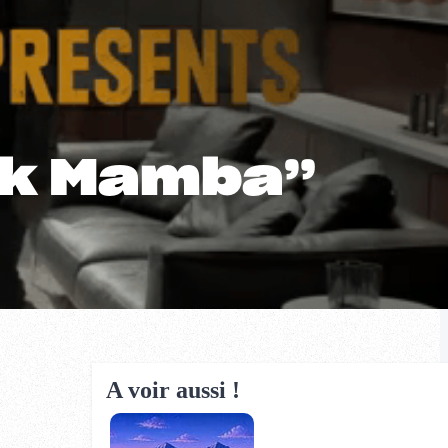
ck Mamba”
A voir aussi !