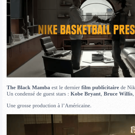
The Black Mamba
est le dernier
film publicitaire
de Nik
Un condensé de guest stars :
Kobe Bryant
,
Bruce Willis
Une grosse production à l’Américaine.