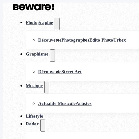
Photographie
Découverte
Photographes
Edito Photo
Urbex
Graphisme
Découverte
Street Art
Musique
Actualité Musicale
Artistes
Lifestyle
Radar