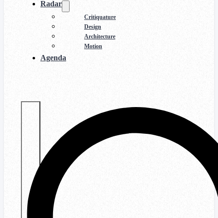
Radar
Critiquature
Design
Architecture
Motion
Agenda