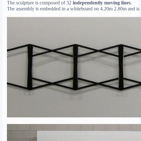
The sculpture is composed of 32
independently moving lines
.
The assembly is embedded in a whiteboard on 4.20m 2.80m and is 