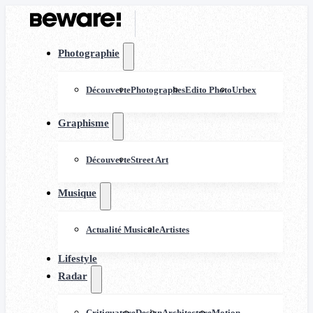
Photographie
Découverte
Photographes
Edito Photo
Urbex
Graphisme
Découverte
Street Art
Musique
Actualité Musicale
Artistes
Lifestyle
Radar
Critiquature
Design
Architecture
Motion