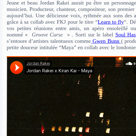
Jeune et beau Jordan Rakei aurait pu être un personnag
musicien. Producteur, chanteur, compositeur, son premi
aujourd’hui. Une délicieuse voix, rythmée aux sons des a
grâce à sa collab avec FKJ pour le titre “
Learn to fly
“. Dé
vos petites réunions entre amis, un apéro ensoleillé 
nommé «
Groove Curse
» . Sorti sur le label
Soul Ha
s’entoure d’artistes talentueux comme
Gwen Bunn
( prod
petite douceur intitulée “Maya” en collab avec le londoni