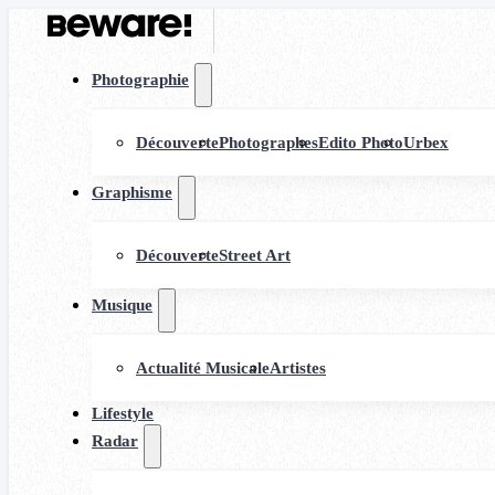
Photographie
Découverte
Photographes
Edito Photo
Urbex
Graphisme
Découverte
Street Art
Musique
Actualité Musicale
Artistes
Lifestyle
Radar