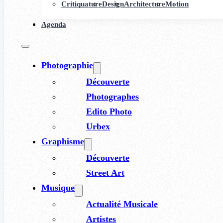
Critiquature
Design
Architecture
Motion
Agenda
Photographie
Découverte
Photographes
Edito Photo
Urbex
Graphisme
Découverte
Street Art
Musique
Actualité Musicale
Artistes