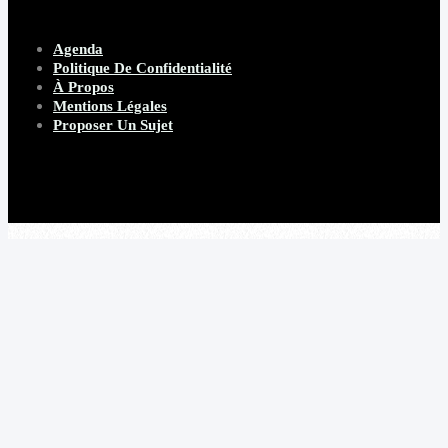
Agenda
Politique De Confidentialité
À Propos
Mentions Légales
Proposer Un Sujet
Copyright 2026 Beware Magazine
- site par Heave Studio