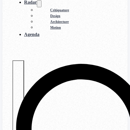
Radar
Critiquature
Design
Architecture
Motion
Agenda