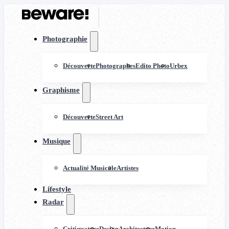
Photographie
Découverte
Photographes
Edito Photo
Urbex
Graphisme
Découverte
Street Art
Musique
Actualité Musicale
Artistes
Lifestyle
Radar
Critiquature
Design
Architecture
Motion