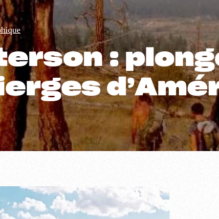
phique
terson : plon
vierges d’Amé