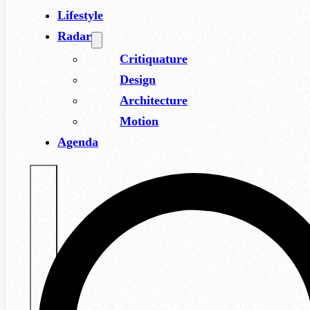
Lifestyle
Radar
Critiquature
Design
Architecture
Motion
Agenda