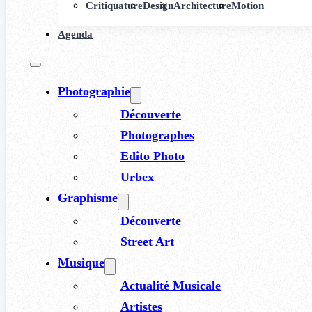
Critiquature
Design
Architecture
Motion
Agenda
Photographie
Découverte
Photographes
Edito Photo
Urbex
Graphisme
Découverte
Street Art
Musique
Actualité Musicale
Artistes