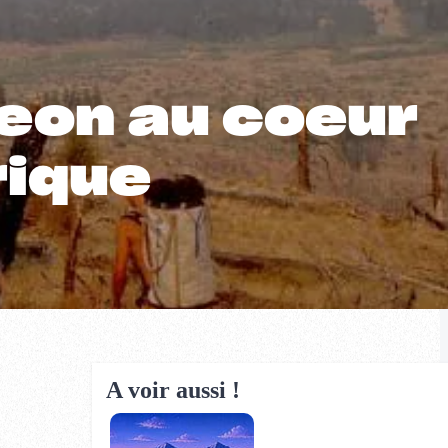
geon au coeur
rique
A voir aussi !