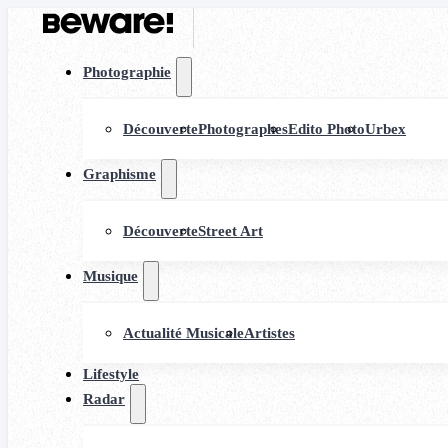
Photographie
Découverte
Photographes
Edito Photo
Urbex
Graphisme
Découverte
Street Art
Musique
Actualité Musicale
Artistes
Lifestyle
Radar