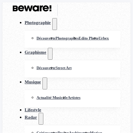
Photographie
Découverte
Photographes
Edito Photo
Urbex
Graphisme
Découverte
Street Art
Musique
Actualité Musicale
Artistes
Lifestyle
Radar
Critiquature
Design
Architecture
Motion