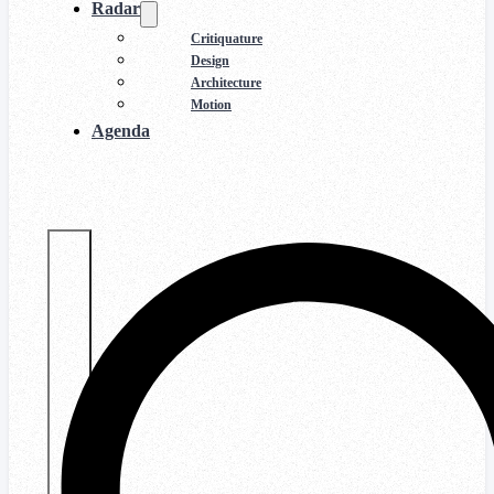
Radar
Critiquature
Design
Architecture
Motion
Agenda