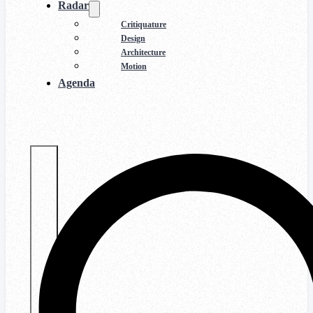
Radar
Critiquature
Design
Architecture
Motion
Agenda