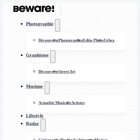
Photographie
Découverte
Photographes
Edito Photo
Urbex
Graphisme
Découverte
Street Art
Musique
Actualité Musicale
Artistes
Lifestyle
Radar
Critiquature
Design
Architecture
Motion