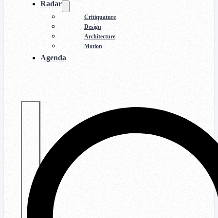
Radar
Critiquature
Design
Architecture
Motion
Agenda