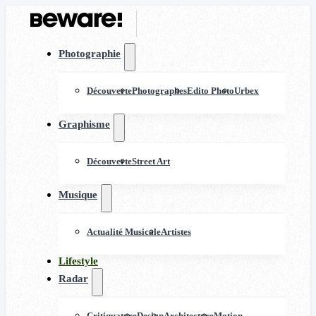
Photographie
Découverte
Photographes
Edito Photo
Urbex
Graphisme
Découverte
Street Art
Musique
Actualité Musicale
Artistes
Lifestyle
Radar
Critiquature
Design
Architecture
Motion