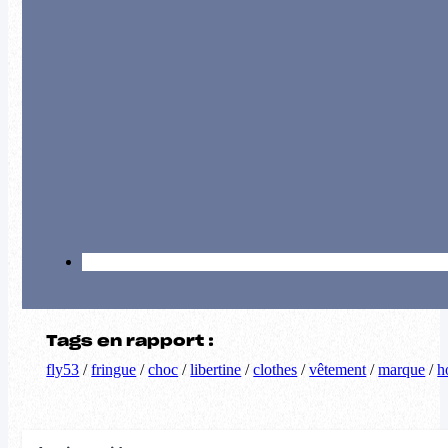
Tags en rapport :
fly53
/
fringue
/
choc
/
libertine
/
clothes
/
vêtement
/
marque
/
h