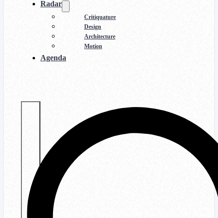
Radar
Critiquature
Design
Architecture
Motion
Agenda