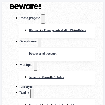
Photographie
Découverte
Photographes
Edito Photo
Urbex
Graphisme
Découverte
Street Art
Musique
Actualité Musicale
Artistes
Lifestyle
Radar
Critiquature
Design
Architecture
Motion