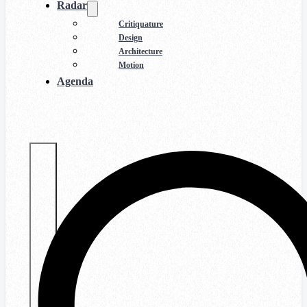
Radar
Critiquature
Design
Architecture
Motion
Agenda