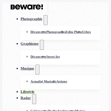
Photographie
Découverte
Photographes
Edito Photo
Urbex
Graphisme
Découverte
Street Art
Musique
Actualité Musicale
Artistes
Lifestyle
Radar
Critiquature
Design
Architecture
Motion