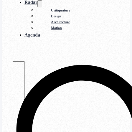
Radar
Critiquature
Design
Architecture
Motion
Agenda