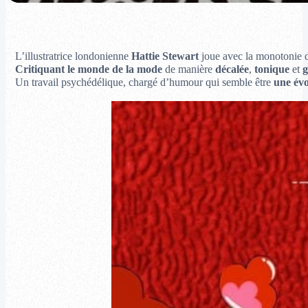
L’illustratrice londonienne
Hattie Stewart
joue avec la monotonie de
Critiquant le monde de la mode
de manière
décalée
,
tonique
et
g
Un travail psychédélique, chargé d’humour qui semble être
une évo