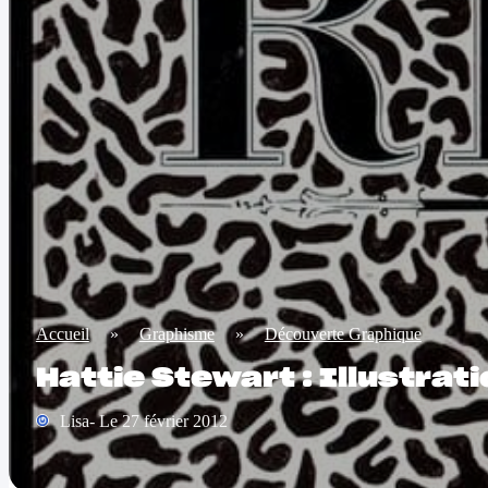
Accueil
»
Graphisme
»
Découverte Graphique
Hattie Stewart : Illustrat
Lisa- Le 27 février 2012