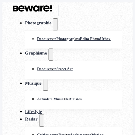
Photographie
Découverte
Photographes
Edito Photo
Urbex
Graphisme
Découverte
Street Art
Musique
Actualité Musicale
Artistes
Lifestyle
Radar
Critiquature
Design
Architecture
Motion