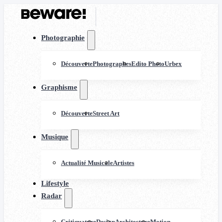
Photographie
Découverte
Photographes
Edito Photo
Urbex
Graphisme
Découverte
Street Art
Musique
Actualité Musicale
Artistes
Lifestyle
Radar
Critiquature
Design
Architecture
Motion