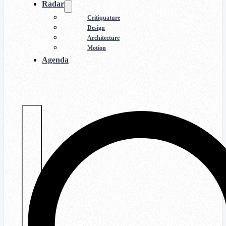
Radar
Critiquature
Design
Architecture
Motion
Agenda