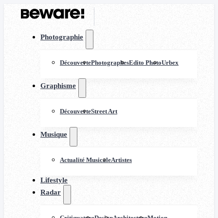
Photographie
Découverte
Photographes
Edito Photo
Urbex
Graphisme
Découverte
Street Art
Musique
Actualité Musicale
Artistes
Lifestyle
Radar
Critiquature
Design
Architecture
Motion