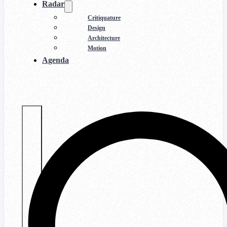
Radar
Critiquature
Design
Architecture
Motion
Agenda