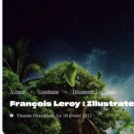
Accueil
»
Graphisme
»
Découverte Graphique
François Leroy : Illustrat
Thomas Devoddere- Le 10 février 2012