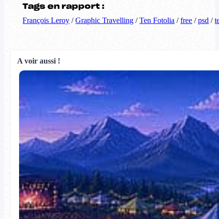
Tags en rapport :
François Leroy
/
Graphic Travelling
/
Ten Fotolia
/
free
/
psd
/
t
A voir aussi !