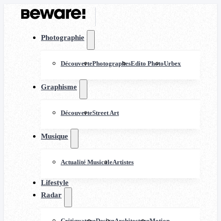
Photographie
Découverte
Photographes
Edito Photo
Urbex
Graphisme
Découverte
Street Art
Musique
Actualité Musicale
Artistes
Lifestyle
Radar
Critiquature
Design
Architecture
Motion