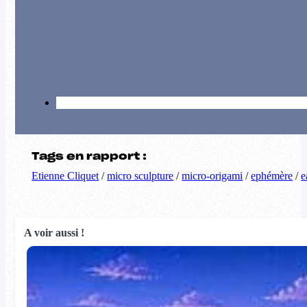
Tags en rapport :
Etienne Cliquet
/
micro sculpture
/
micro-origami
/
ephémère
/
e
A voir aussi !