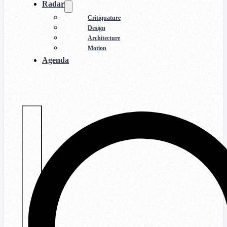
Radar
Critiquature
Design
Architecture
Motion
Agenda