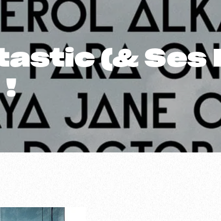
tastic (& Ses 
 !