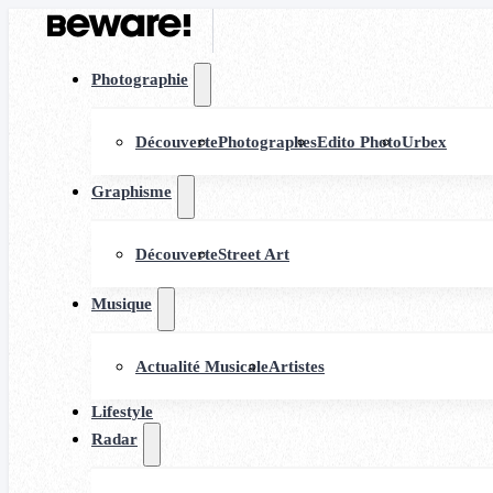
Photographie
Découverte
Photographes
Edito Photo
Urbex
Graphisme
Découverte
Street Art
Musique
Actualité Musicale
Artistes
Lifestyle
Radar