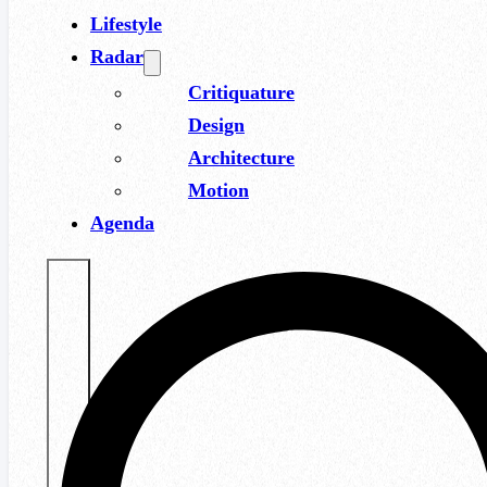
Lifestyle
Radar
Critiquature
Design
Architecture
Motion
Agenda