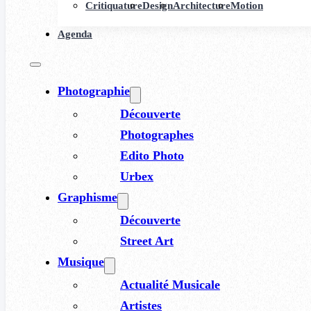
Critiquature
Design
Architecture
Motion
Agenda
Photographie
Découverte
Photographes
Edito Photo
Urbex
Graphisme
Découverte
Street Art
Musique
Actualité Musicale
Artistes