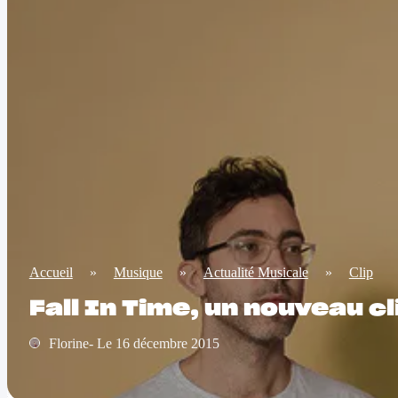
Accueil
»
Musique
»
Actualité Musicale
»
Clip
Fall In Time, un nouveau c
Florine- Le 16 décembre 2015