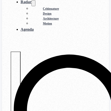
Radar
Critiquature
Design
Architecture
Motion
Agenda