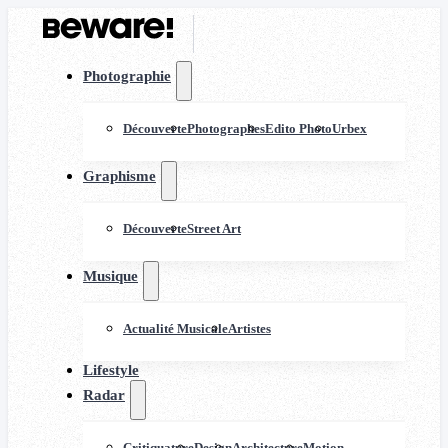
Photographie
Découverte
Photographes
Edito Photo
Urbex
Graphisme
Découverte
Street Art
Musique
Actualité Musicale
Artistes
Lifestyle
Radar
Critiquature
Design
Architecture
Motion