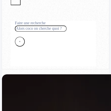
Faire une recherche
Rechercher
×