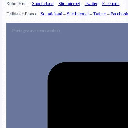
Robot Koch :
Soundcloud
–
Site Internet
–
Twitter
–
Facebook
Delhia de France :
Soundcloud
–
Site Internet
–
Twitter
–
Faceboo
Partagez avec vos amis :)