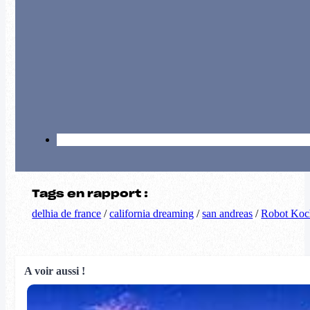
Tags en rapport :
delhia de france
/
california dreaming
/
san andreas
/
Robot Koc
A voir aussi !