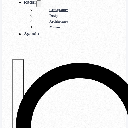
Radar
Critiquature
Design
Architecture
Motion
Agenda