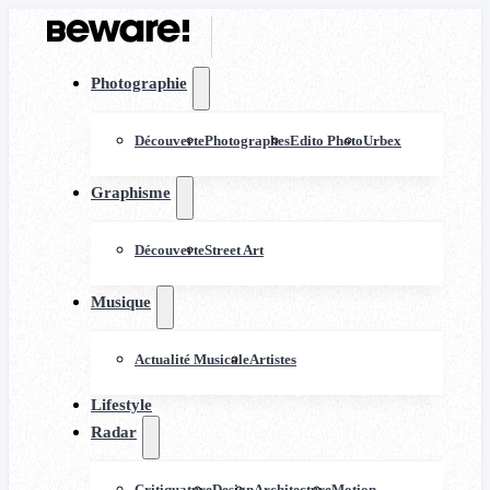
Photographie
Découverte
Photographes
Edito Photo
Urbex
Graphisme
Découverte
Street Art
Musique
Actualité Musicale
Artistes
Lifestyle
Radar
Critiquature
Design
Architecture
Motion