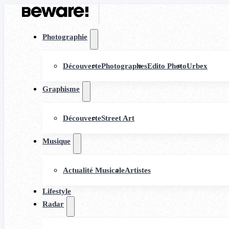
Photographie
Découverte
Photographes
Edito Photo
Urbex
Graphisme
Découverte
Street Art
Musique
Actualité Musicale
Artistes
Lifestyle
Radar