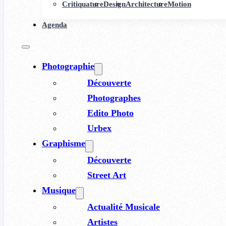
Critiquature
Design
Architecture
Motion
Agenda
Photographie
Découverte
Photographes
Edito Photo
Urbex
Graphisme
Découverte
Street Art
Musique
Actualité Musicale
Artistes