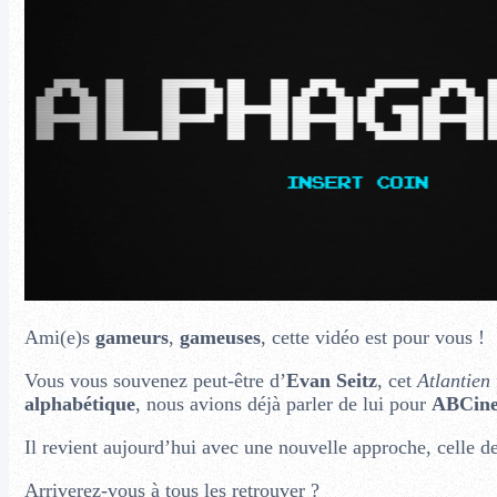
Ami(e)s
gameurs
,
gameuses
, cette vidéo est pour vous !
Vous vous souvenez peut-être d’
Evan Seitz
, cet
Atlantien
alphabétique
, nous avions déjà parler de lui pour
ABCin
Il revient aujourd’hui avec une nouvelle approche, celle d
Arriverez-vous à tous les retrouver ?