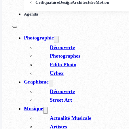
Critiquature
Design
Architecture
Motion
Agenda
Photographie
Découverte
Photographes
Edito Photo
Urbex
Graphisme
Découverte
Street Art
Musique
Actualité Musicale
Artistes