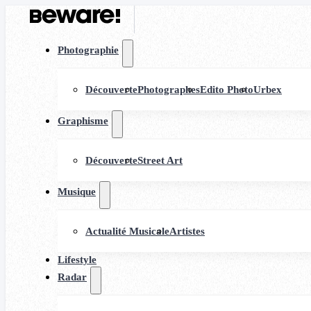
Photographie
Découverte
Photographes
Edito Photo
Urbex
Graphisme
Découverte
Street Art
Musique
Actualité Musicale
Artistes
Lifestyle
Radar