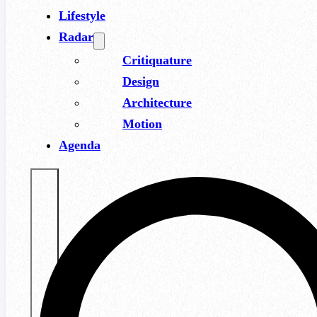
Lifestyle
Radar
Critiquature
Design
Architecture
Motion
Agenda