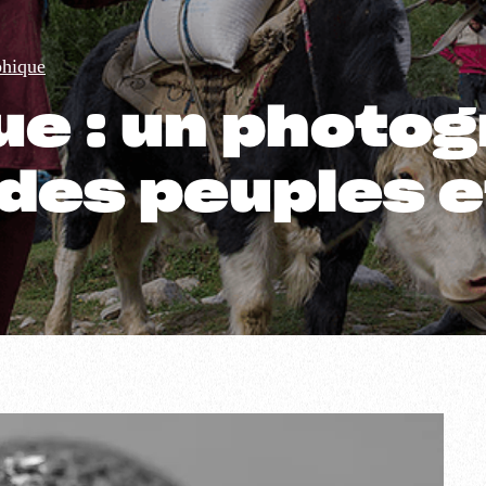
phique
ue : un photog
es peuples et