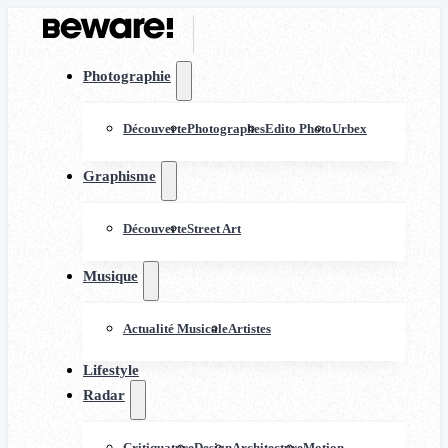
Photographie
Découverte
Photographes
Edito Photo
Urbex
Graphisme
Découverte
Street Art
Musique
Actualité Musicale
Artistes
Lifestyle
Radar
Critiquature
Design
Architecture
Motion