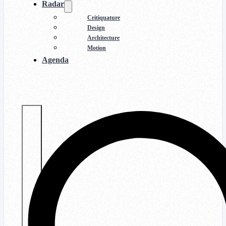
Radar
Critiquature
Design
Architecture
Motion
Agenda