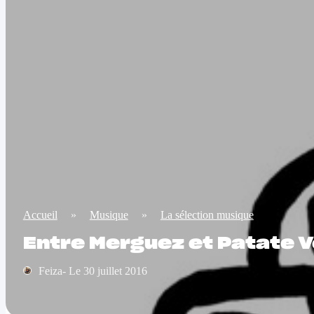
Accueil
»
Musique
»
La sélection musique
Entre Merguez et Patate V
Feiza- Le 30 juillet 2016