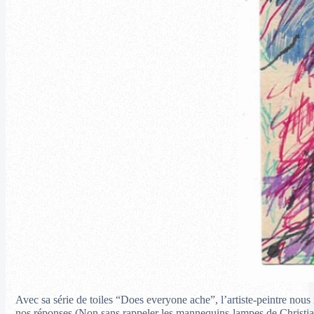
Avec sa série de toiles “Does everyone ache”, l’artiste-peintre nous 
nos réponses (Non sans rappeler les mannequins-lampes de Christian 