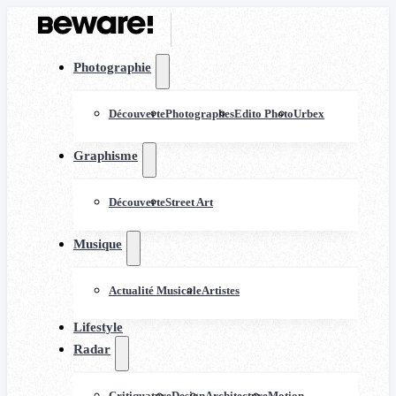
Photographie
Découverte
Photographes
Edito Photo
Urbex
Graphisme
Découverte
Street Art
Musique
Actualité Musicale
Artistes
Lifestyle
Radar
Critiquature
Design
Architecture
Motion