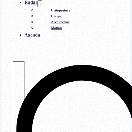
Radar
Critiquature
Design
Architecture
Motion
Agenda