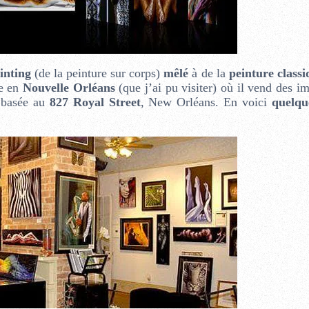
inting
(de la peinture sur corps)
mêlé
à de la
peinture classi
ie en
Nouvelle Orléans
(que j’ai pu visiter) où il vend des i
t basée au
827 Royal Street
, New Orléans. En voici
quelqu