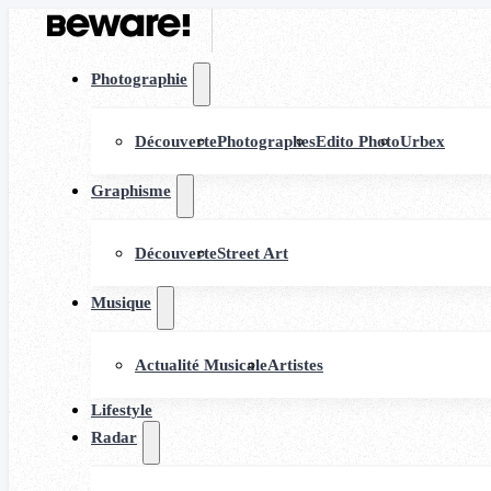
Photographie
Découverte
Photographes
Edito Photo
Urbex
Graphisme
Découverte
Street Art
Musique
Actualité Musicale
Artistes
Lifestyle
Radar