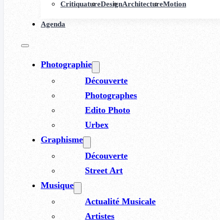
Critiquature
Design
Architecture
Motion
Agenda
Photographie
Découverte
Photographes
Edito Photo
Urbex
Graphisme
Découverte
Street Art
Musique
Actualité Musicale
Artistes