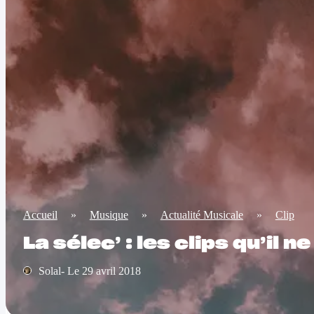
Accueil
»
Musique
»
Actualité Musicale
»
Clip
La sélec’ : les clips qu’il
Solal- Le 29 avril 2018