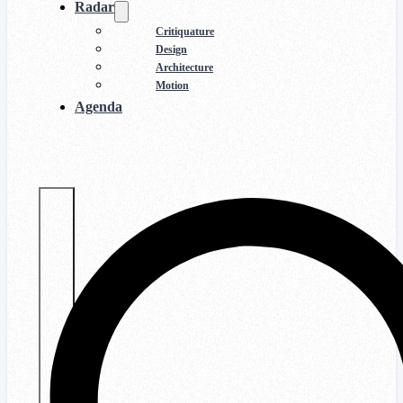
Radar
Critiquature
Design
Architecture
Motion
Agenda