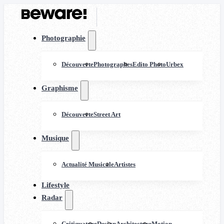
Photographie
Découverte
Photographes
Edito Photo
Urbex
Graphisme
Découverte
Street Art
Musique
Actualité Musicale
Artistes
Lifestyle
Radar
Critiquature
Design
Architecture
Motion