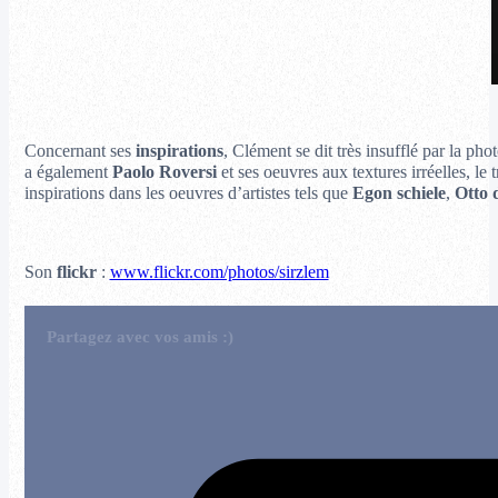
Concernant ses
inspirations
, Clément se dit très insufflé par la ph
a également
Paolo Roversi
et ses oeuvres aux textures irréelles, le t
inspirations dans les oeuvres d’artistes tels que
Egon schiele
,
Otto 
Son
flickr
:
www.flickr.com/photos/sirzlem
Partagez avec vos amis :)