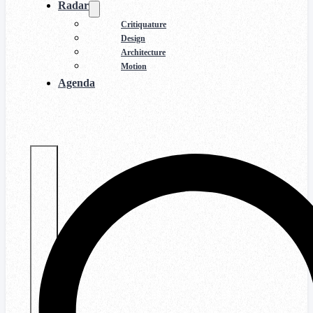
Radar
Critiquature
Design
Architecture
Motion
Agenda