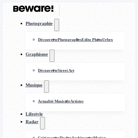
Photographie
Découverte
Photographes
Edito Photo
Urbex
Graphisme
Découverte
Street Art
Musique
Actualité Musicale
Artistes
Lifestyle
Radar
Critiquature
Design
Architecture
Motion