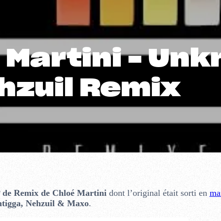
e Martini – Un
hzuil Remix
 de Remix de Chloé Martini
dont l’original était sorti en
mar
tigga, Nehzuil & Maxo
.