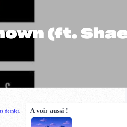
known (ft. Sha
A voir aussi !
s dernier
.