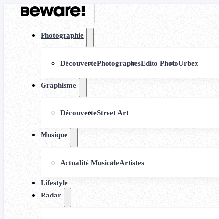
Photographie
Découverte
Photographes
Edito Photo
Urbex
Graphisme
Découverte
Street Art
Musique
Actualité Musicale
Artistes
Lifestyle
Radar