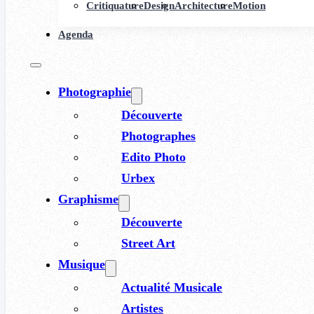
Critiquature
Design
Architecture
Motion
Agenda
Photographie
Découverte
Photographes
Edito Photo
Urbex
Graphisme
Découverte
Street Art
Musique
Actualité Musicale
Artistes