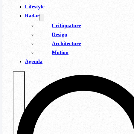
Lifestyle
Radar
Critiquature
Design
Architecture
Motion
Agenda