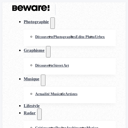
Photographie
Découverte
Photographes
Edito Photo
Urbex
Graphisme
Découverte
Street Art
Musique
Actualité Musicale
Artistes
Lifestyle
Radar
Critiquature
Design
Architecture
Motion