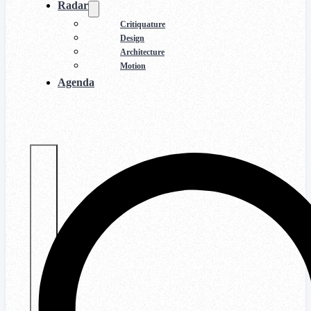
Radar
Critiquature
Design
Architecture
Motion
Agenda