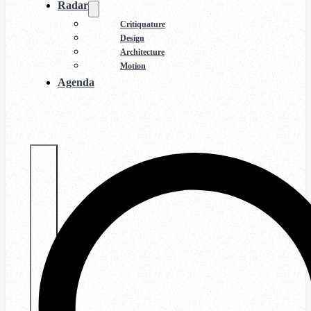
Radar
Critiquature
Design
Architecture
Motion
Agenda