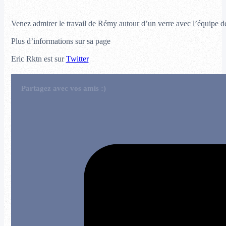
Venez admirer le travail de Rémy autour d’un verre avec l’équipe
Plus d’informations sur sa page
Eric Rktn est sur
Twitter
Partagez avec vos amis :)