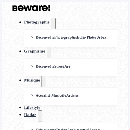
Photographie
Découverte
Photographes
Edito Photo
Urbex
Graphisme
Découverte
Street Art
Musique
Actualité Musicale
Artistes
Lifestyle
Radar
Critiquature
Design
Architecture
Motion