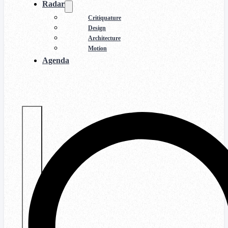
Radar
Critiquature
Design
Architecture
Motion
Agenda