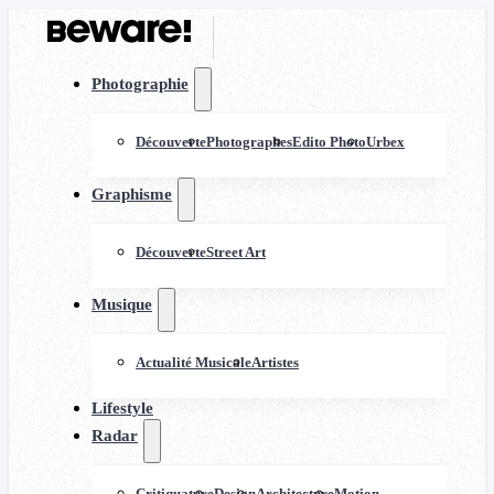
Photographie
Découverte
Photographes
Edito Photo
Urbex
Graphisme
Découverte
Street Art
Musique
Actualité Musicale
Artistes
Lifestyle
Radar
Critiquature
Design
Architecture
Motion