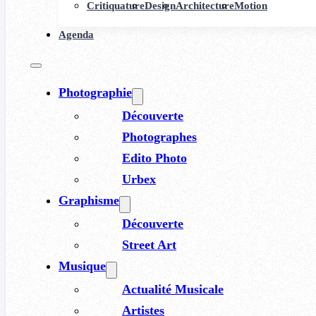
Critiquature
Design
Architecture
Motion
Agenda
Photographie
Découverte
Photographes
Edito Photo
Urbex
Graphisme
Découverte
Street Art
Musique
Actualité Musicale
Artistes