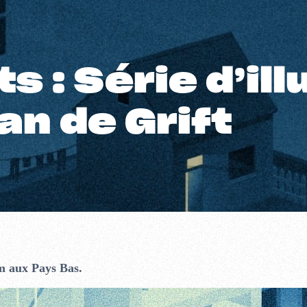
ts : Série d’il
an de Grift
em aux Pays Bas.