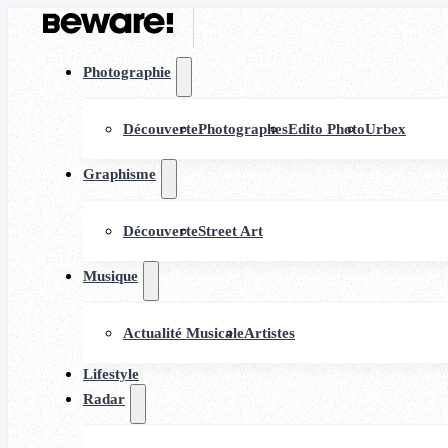
Photographie
Découverte
Photographes
Edito Photo
Urbex
Graphisme
Découverte
Street Art
Musique
Actualité Musicale
Artistes
Lifestyle
Radar