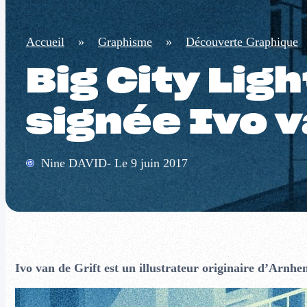
Accueil
»
Graphisme
»
Découverte Graphique
Big City Ligh
signée Ivo v
Nine DAVID- Le 9 juin 2017
Ivo van de Grift est un illustrateur originaire d’Arnh