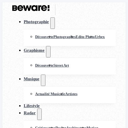
Photographie
Découverte
Photographes
Edito Photo
Urbex
Graphisme
Découverte
Street Art
Musique
Actualité Musicale
Artistes
Lifestyle
Radar
Critiquature
Design
Architecture
Motion