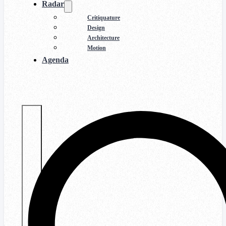
Radar
Critiquature
Design
Architecture
Motion
Agenda