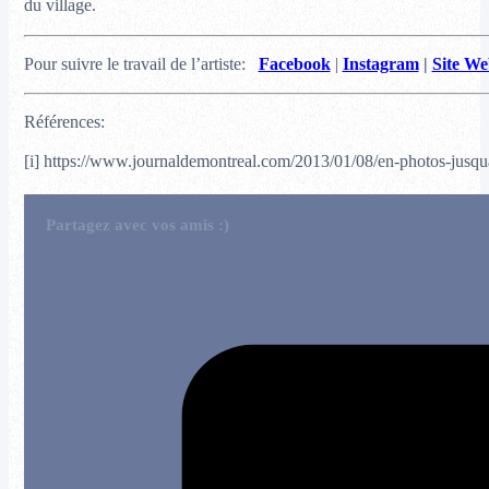
du village.
Pour suivre le travail de l’artiste:
Facebook
|
Instagram
|
Site We
Références:
[i] https://www.journaldemontreal.com/2013/01/08/en-photos-jusqu
Partagez avec vos amis :)