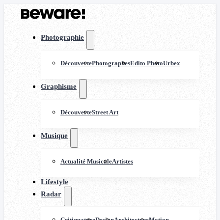
Photographie
Découverte
Photographes
Edito Photo
Urbex
Graphisme
Découverte
Street Art
Musique
Actualité Musicale
Artistes
Lifestyle
Radar
Critiquature
Design
Architecture
Motion