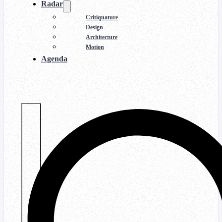
Radar
Critiquature
Design
Architecture
Motion
Agenda