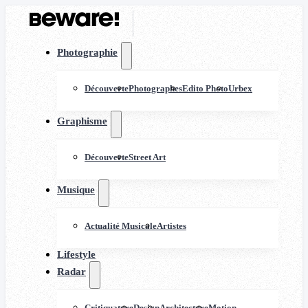
Photographie
Découverte
Photographes
Edito Photo
Urbex
Graphisme
Découverte
Street Art
Musique
Actualité Musicale
Artistes
Lifestyle
Radar
Critiquature
Design
Architecture
Motion