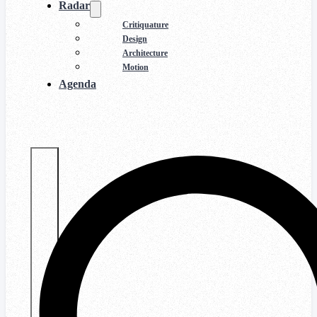
Radar
Critiquature
Design
Architecture
Motion
Agenda