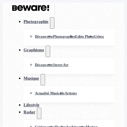
Photographie
Découverte
Photographes
Edito Photo
Urbex
Graphisme
Découverte
Street Art
Musique
Actualité Musicale
Artistes
Lifestyle
Radar
Critiquature
Design
Architecture
Motion