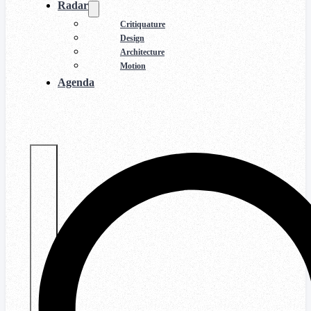
Radar
Critiquature
Design
Architecture
Motion
Agenda