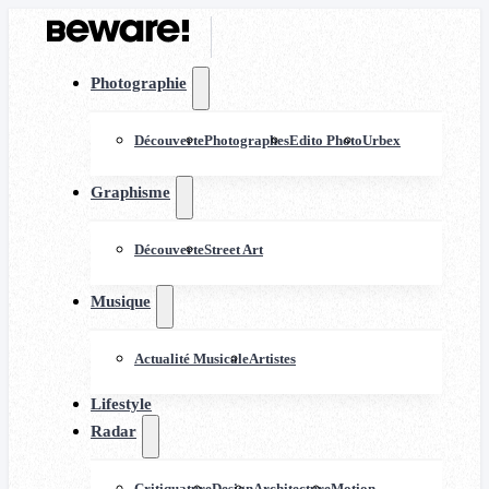
Photographie
Découverte
Photographes
Edito Photo
Urbex
Graphisme
Découverte
Street Art
Musique
Actualité Musicale
Artistes
Lifestyle
Radar
Critiquature
Design
Architecture
Motion