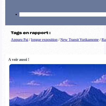
Tags en rapport :
Appuru Pai
/
longue exposition
/
New Transit Yurikamome
/
Ra
A voir aussi !