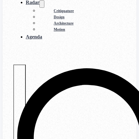
Radar
Critiquature
Design
Architecture
Motion
Agenda