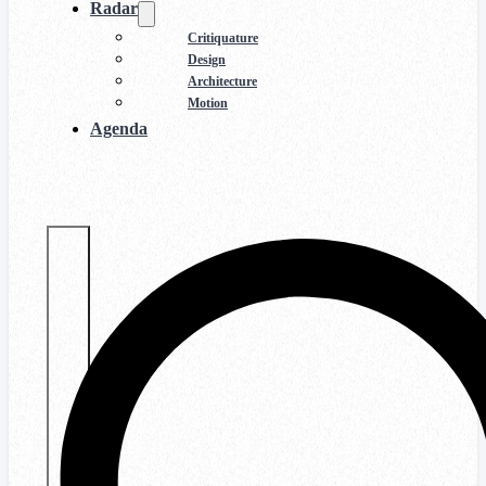
Radar
Critiquature
Design
Architecture
Motion
Agenda