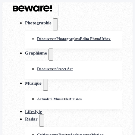
Photographie
Découverte
Photographes
Edito Photo
Urbex
Graphisme
Découverte
Street Art
Musique
Actualité Musicale
Artistes
Lifestyle
Radar
Critiquature
Design
Architecture
Motion