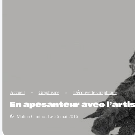
Accueil
»
Graphisme
»
Découverte Graphique
En apesanteur avec l’artis
Malina Cimino- Le 26 mai 2016