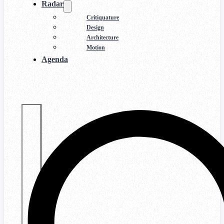
Radar
Critiquature
Design
Architecture
Motion
Agenda