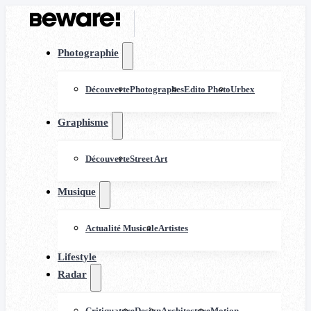
Photographie
Découverte
Photographes
Edito Photo
Urbex
Graphisme
Découverte
Street Art
Musique
Actualité Musicale
Artistes
Lifestyle
Radar
Critiquature
Design
Architecture
Motion