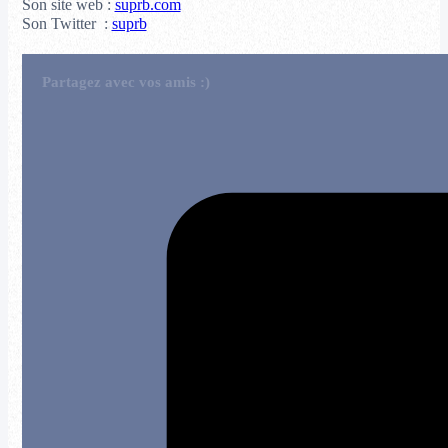
Son site web :
suprb.com
Son Twitter :
suprb
Partagez avec vos amis :)