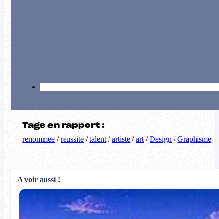
Tags en rapport :
renommee
/
reussite
/
talent
/
artiste
/
art
/
Design
/
Graphisme
A voir aussi !