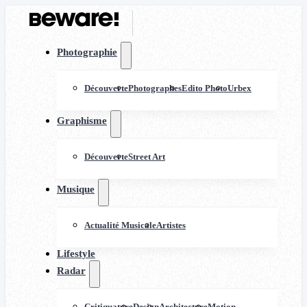
Photographie
Découverte
Photographes
Edito Photo
Urbex
Graphisme
Découverte
Street Art
Musique
Actualité Musicale
Artistes
Lifestyle
Radar
Critiquature
Design
Architecture
Motion