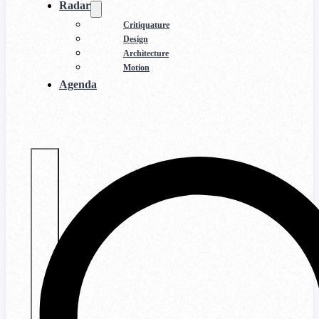
Radar
Critiquature
Design
Architecture
Motion
Agenda