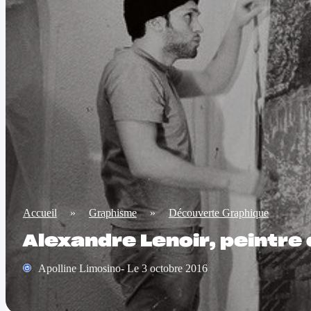
Accueil
»
Graphisme
»
Découverte Graphique
Alexandre Lenoir, peintre 
Apolline Limosino- Le 3 octobre 2016