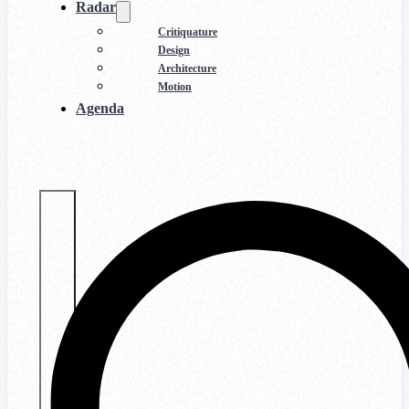
Radar
Critiquature
Design
Architecture
Motion
Agenda