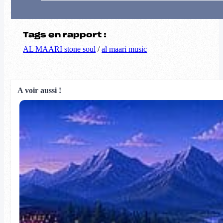
Tags en rapport :
AL MAARI stone soul
/
al maari music
A voir aussi !