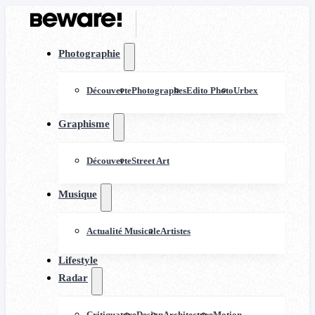
Photographie
Découverte
Photographes
Edito Photo
Urbex
Graphisme
Découverte
Street Art
Musique
Actualité Musicale
Artistes
Lifestyle
Radar
Critiquature
Design
Architecture
Motion