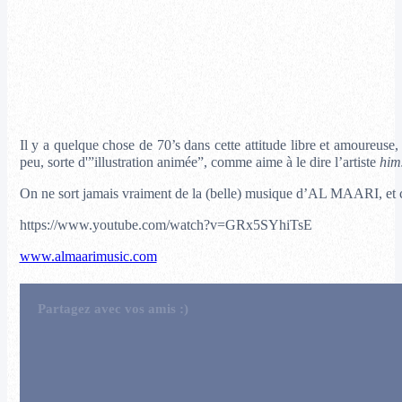
Il y a quelque chose de 70’s dans cette attitude libre et amoureuse,
peu, sorte d'”illustration animée”, comme aime à le dire l’artiste
him
On ne sort jamais vraiment de la (belle) musique d’AL MAARI, et c’
https://www.youtube.com/watch?v=GRx5SYhiTsE
www.almaarimusic.com
Partagez avec vos amis :)