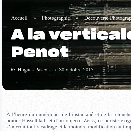
Accueil
»
Photographie
»
Découverte Photogra
A la vertica
Penot
Hugues Pascot- Le 30 octobre 2017
À l’heure du numérique, de l’instantané et de la retouc
boitier Hasselblad et d’un objectif Zeiss, ce puriste exige
s’interdit tout recadrage et la moindre modification au tira