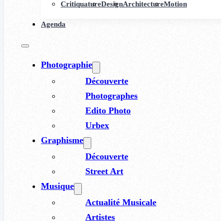
Critiquature
Design
Architecture
Motion
Agenda
Photographie
Découverte
Photographes
Edito Photo
Urbex
Graphisme
Découverte
Street Art
Musique
Actualité Musicale
Artistes