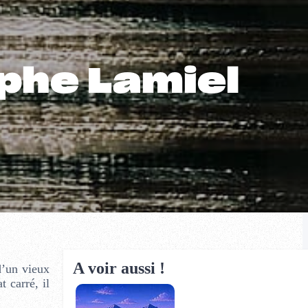
aphe Lamiel
A voir aussi !
d’un vieux
 carré, il