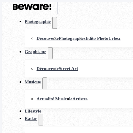
Photographie
Découverte
Photographes
Edito Photo
Urbex
Graphisme
Découverte
Street Art
Musique
Actualité Musicale
Artistes
Lifestyle
Radar