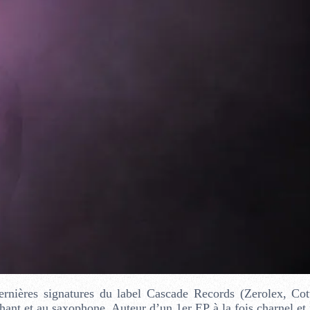
rnières signatures du label Cascade Records (Zerolex, Co
hant et au saxophone. Auteur d’un 1er EP à la fois charnel et 