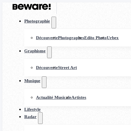
Photographie
Découverte
Photographes
Edito Photo
Urbex
Graphisme
Découverte
Street Art
Musique
Actualité Musicale
Artistes
Lifestyle
Radar