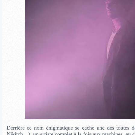
Derrière ce nom énigmatique se cache une des toutes de
Nikitch…), un artiste complet à la fois aux machines, au c