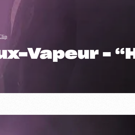
Clip
x-Vapeur – “