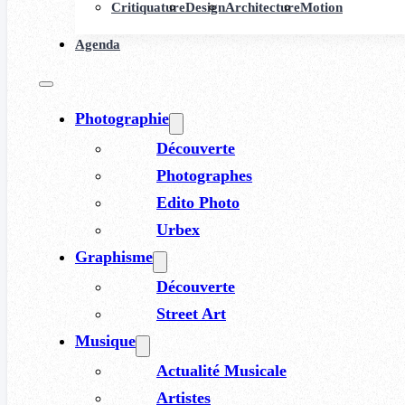
Critiquature
Design
Architecture
Motion
Agenda
Photographie
Découverte
Photographes
Edito Photo
Urbex
Graphisme
Découverte
Street Art
Musique
Actualité Musicale
Artistes