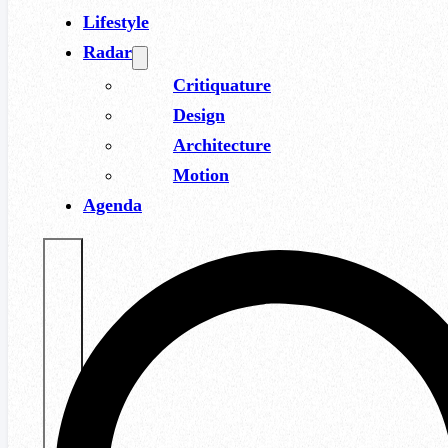
Lifestyle
Radar
Critiquature
Design
Architecture
Motion
Agenda