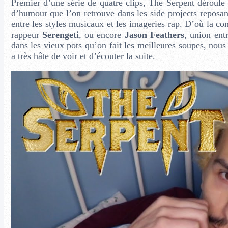
Premier d’une série de quatre clips, The Serpent déroule
d’humour que l’on retrouve dans les side projects reposan
entre les styles musicaux et les imageries rap. D’où la 
rappeur
Serengeti
, ou encore
Jason Feathers
, union ent
dans les vieux pots qu’on fait les meilleures soupes, nou
a très hâte de voir et d’écouter la suite.