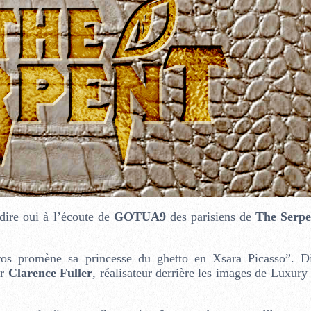
 dire oui à l’écoute de
GOTUA9
des parisiens de
The Serpe
ros promène sa princesse du ghetto en Xsara Picasso”. Di
ar
Clarence Fuller
, réalisateur derrière les images de Luxury