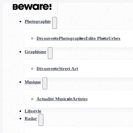
Photographie
Découverte
Photographes
Edito Photo
Urbex
Graphisme
Découverte
Street Art
Musique
Actualité Musicale
Artistes
Lifestyle
Radar