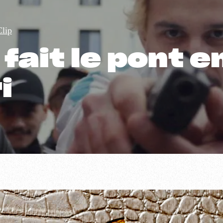
Clip
ait le pont en
i