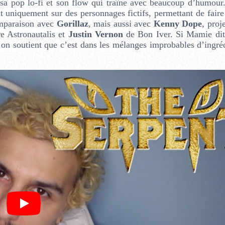
 sa pop lo-fi et son flow qui traîne avec beaucoup d’humour
t uniquement sur des personnages fictifs, permettant de faire
comparaison avec
Gorillaz
, mais aussi avec
Kenny Dope
, proj
re Astronautalis et
Justin Vernon
de Bon Iver. Si Mamie dit
s on soutient que c’est dans les mélanges improbables d’ingré