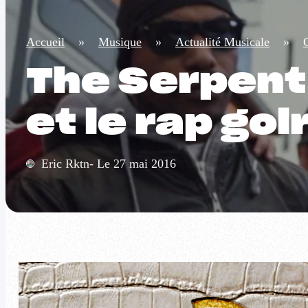
Accueil
»
Musique
»
Actualité Musicale
»
The Serpent f
et le rap golr
Eric Rktn- Le 27 mai 2016