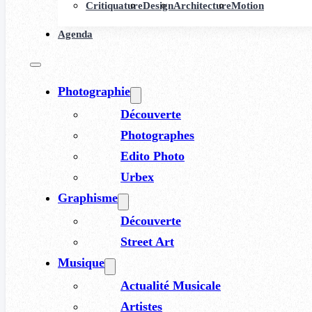
Critiquature
Design
Architecture
Motion
Agenda
Photographie
Découverte
Photographes
Edito Photo
Urbex
Graphisme
Découverte
Street Art
Musique
Actualité Musicale
Artistes