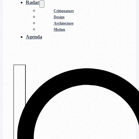
Radar
Critiquature
Design
Architecture
Motion
Agenda