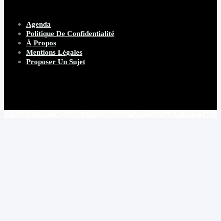
Agenda
Politique De Confidentialité
À Propos
Mentions Légales
Proposer Un Sujet
Copyright 2026 Beware Magazine
- site par Heave Studio