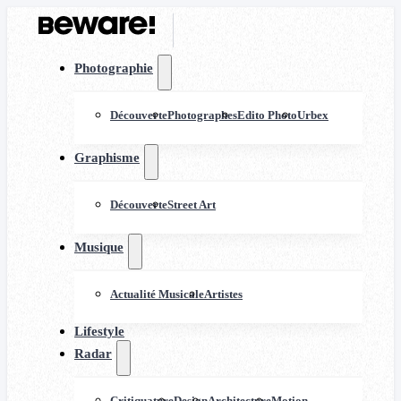
Photographie
Découverte
Photographes
Edito Photo
Urbex
Graphisme
Découverte
Street Art
Musique
Actualité Musicale
Artistes
Lifestyle
Radar
Critiquature
Design
Architecture
Motion