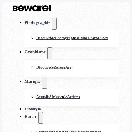
Photographie
Découverte
Photographes
Edito Photo
Urbex
Graphisme
Découverte
Street Art
Musique
Actualité Musicale
Artistes
Lifestyle
Radar
Critiquature
Design
Architecture
Motion