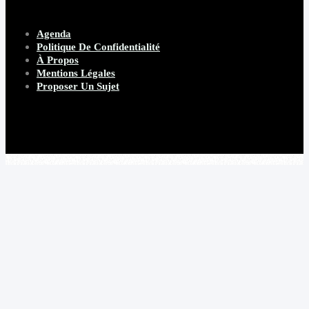
Agenda
Politique De Confidentialité
À Propos
Mentions Légales
Proposer Un Sujet
Copyright 2026 Beware Magazine
- site par Heave Studio