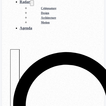
Radar
Critiquature
Design
Architecture
Motion
Agenda