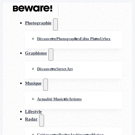
Photographie
Découverte
Photographes
Edito Photo
Urbex
Graphisme
Découverte
Street Art
Musique
Actualité Musicale
Artistes
Lifestyle
Radar
Critiquature
Design
Architecture
Motion