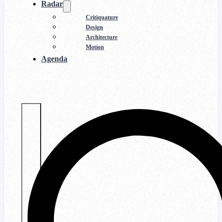
Radar
Critiquature
Design
Architecture
Motion
Agenda