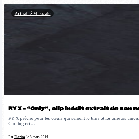
Actualité Musicale
RY X – “Only”, clip inédit extrait de son
RY X prêche pour les cœurs qui sèment le bliss et les amours amers. 
Cuming est…
Par
Florine
le 8 mars 2016